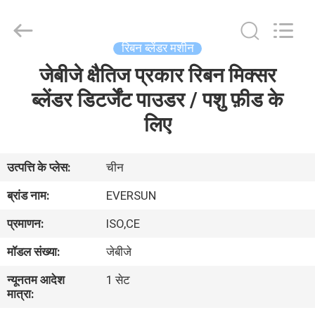
EVERSUN
Machinery
(Henan)
Co.,
Ltd.
रिबन ब्लेंडर मशीन
All
Rights
Reserved.
जेबीजे क्षैतिज प्रकार रिबन मिक्सर
घर
ब्लेंडर डिटर्जेंट पाउडर / पशु फ़ीड के
उत्पादों
लिए
वीआर
उत्पत्ति के प्लेस:
चीन
दिखाएँ
ब्रांड नाम:
EVERSUN
प्रमाणन:
ISO,CE
हमारे
मॉडल संख्या:
जेबीजे
बारे
न्यूनतम आदेश
1 सेट
में
मात्रा: