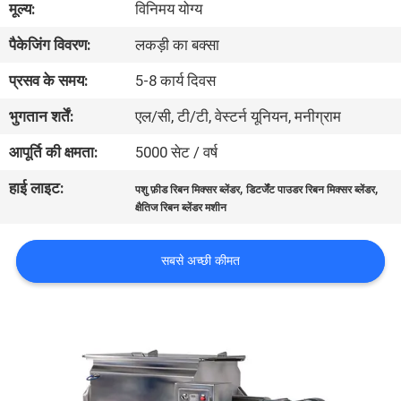
मूल्य:
विनिमय योग्य
कारखाना
पैकेजिंग विवरण:
लकड़ी का बक्सा
भ्रमण
प्रसव के समय:
5-8 कार्य दिवस
गुणवत्ता
भुगतान शर्तें:
एल/सी, टी/टी, वेस्टर्न यूनियन, मनीग्राम
नियंत्रण
आपूर्ति की क्षमता:
5000 सेट / वर्ष
हाई लाइट:
,
,
पशु फ़ीड रिबन मिक्सर ब्लेंडर
डिटर्जेंट पाउडर रिबन मिक्सर ब्लेंडर
संपर्क
क्षैतिज रिबन ब्लेंडर मशीन
करें
सबसे अच्छी कीमत
एक
उद्धरण
का
अनुरोध