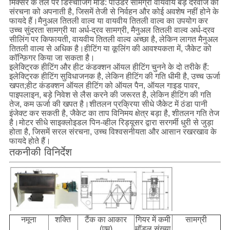
मिक्सर के तल पर डिस्चार्जिंग मोड: पाउडर सामग्री वायवीय बड़े दरवाजे की
संरचना को अपनाती है, जिसमें तेजी से निर्वहन और कोई अवशेष नहीं होने के
फायदे हैं।मैनुअल तितली वाल्व या वायवीय तितली वाल्व का उपयोग कर
उच्च सुंदरता सामग्री या अर्ध-द्रव सामग्री, मैनुअल तितली वाल्व अर्ध-द्रव
सीलिंग पर किफायती, वायवीय तितली वाल्व अच्छा है, लेकिन लागत मैनुअल
तितली वाल्व से अधिक है।हीटिंग या कूलिंग की आवश्यकता में, जैकेट को
कॉन्फ़िगर किया जा सकता है।
इलेक्ट्रिक हीटिंग और हीट कंडक्शन ऑयल हीटिंग चुनने के दो तरीके हैं:
इलेक्ट्रिक हीटिंग सुविधाजनक है, लेकिन हीटिंग की गति धीमी है, उच्च ऊर्जा
खपत;हीट कंडक्शन ऑयल हीटिंग को ऑयल पैन, ऑयल गाइड पावर,
पाइपलाइन, बड़े निवेश से लैस करने की जरूरत है, लेकिन हीटिंग की गति
तेज, कम ऊर्जा की खपत है।शीतलन प्रक्रिया सीधे जैकेट में ठंडा पानी
इंजेक्ट कर सकती है, जैकेट का ताप विनिमय क्षेत्र बड़ा है, शीतलन गति तेज
है।मोटर सीधे साइक्लोइडल पिन-व्हील रिड्यूसर द्वारा सरगर्मी धुरी से जुड़ा
होता है, जिसमें सरल संरचना, उच्च विश्वसनीयता और आसान रखरखाव के
फायदे होते हैं।
तकनीकी विनिर्देश
नमूना
शक्ति
टैंक का आकार
गियर में कमी
सामग्री
(एम)
मॉडल संख्या