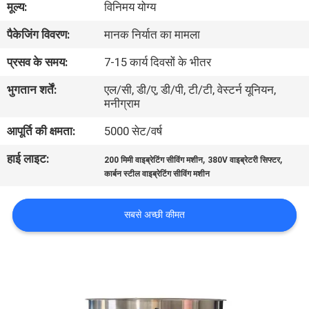
मूल्य:
विनिमय योग्य
कारखाना
पैकेजिंग विवरण:
मानक निर्यात का मामला
भ्रमण
प्रसव के समय:
7-15 कार्य दिवसों के भीतर
गुणवत्ता
भुगतान शर्तें:
एल/सी, डी/ए, डी/पी, टी/टी, वेस्टर्न यूनियन,
मनीग्राम
नियंत्रण
आपूर्ति की क्षमता:
5000 सेट/वर्ष
संपर्क
हाई लाइट:
,
,
200 मिमी वाइब्रेटिंग सीविंग मशीन
380V वाइब्रेटरी सिफ्टर
करें
कार्बन स्टील वाइब्रेटिंग सीविंग मशीन
सबसे अच्छी कीमत
एक
उद्धरण
का
अनुरोध