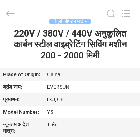
EVERSUN
Machinery
(Henan)
Co.,
Ltd.
विब्रो सिफ्टर मशीन
All
Rights
Reserved.
220V / 380V / 440V अनुकूलित
घर
कार्बन स्टील वाइब्रेटिंग सिविंग मशीन
उत्पादों
200 - 2000 मिमी
वीआर
Place of Origin:
China
दिखाएँ
ब्रांड नाम:
EVERSUN
प्रमाणन:
ISO, CE
हमारे
Model Number:
YS
बारे
न्यूनतम आदेश
1 सेट
में
मात्रा: