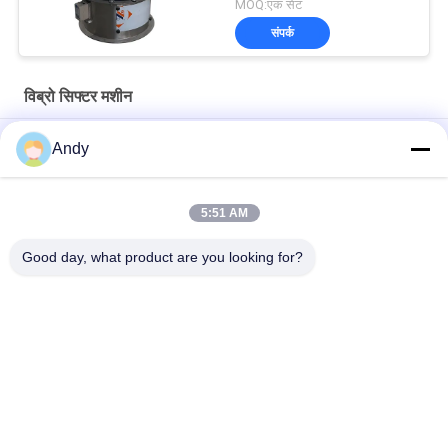
MOQ:एक सेट
संपर्क
विब्रो सिफ्टर मशीन
High-Frequency Screen for Fine Material Processing in Mining
Andy
and Building Materials
बारीक दानेदार सामग्री वर्गीकरण के लिए उच्च आवृत्ति स्क्रीन वाइब्रो सिफ्टर मशीन
5:51 AM
सटीक स्क्रीनिंग के लिए समायोज्य कंपन पैरामीटर वाला उच्च आवृत्ति स्क्रीन
Good day, what product are you looking for?
लोकप्रिय श्रेणियां
सभी
Gyratory स्क्रीनिंग 
वाइब्रेटरी स्क्रीनिंग मशीन
मशीन
गिलास स्क्रीनिंग मशीन
थोक बैग अनलोडर