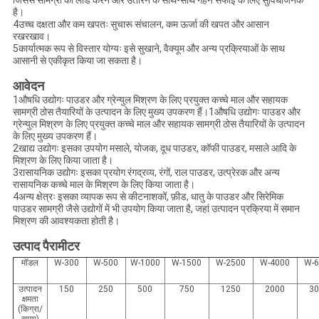
जिससे सामग्री को लोड करने और उतारने के साथ-साथ गहन सफाई के लिए सुविधाजनक
है।
4उच्च दक्षता और कम खपतः सुचारू संचालन, कम ऊर्जा की खपत और आसान
रखरखाव।
5कार्यात्मक रूप से विस्तार योग्यः इसे सुखाने, वैक्यूम और अन्य प्रक्रियाओं के साथ
आसानी से एकीकृत किया जा सकता है।
आवेदन
1औषधि उद्योगः पाउडर और ग्रेन्युल मिश्रण के लिए प्रयुक्त कच्चे माल और सहायक
सामग्री ठोस तैयारियों के उत्पादन के लिए मुख्य उपकरण हैं।1औषधि उद्योगः पाउडर और
ग्रेन्युल मिश्रण के लिए प्रयुक्त कच्चे माल और सहायक सामग्री ठोस तैयारियों के उत्पादन
के लिए मुख्य उपकरण हैं।
2खाद्य उद्योगः इसका उपयोग मसाले, योजक, दूध पाउडर, कॉफी पाउडर, मसाले आदि के
मिश्रण के लिए किया जाता है।
3रासायनिक उद्योगः इसका प्रयोग रंगद्रव्य, रंगों, राल पाउडर, उत्प्रेरक और अन्य
रासायनिक कच्चे माल के मिश्रण के लिए किया जाता है।
4अन्य क्षेत्रः इसका व्यापक रूप से कीटनाशकों, फ़ीड, धातु के पाउडर और सिरेमिक
पाउडर सामग्री जैसे उद्योगों में भी उपयोग किया जाता है, जहां उत्पादन प्रक्रिया में समान
मिश्रण की आवश्यकता होती है।
उत्पाद पैरामीटर
मॉडल
W-300
W-500
W-1000
W-1500
W-2500
W-4000
W-
उत्पादन
150
250
500
750
1250
2000
3
क्षमता
(किग्रा/