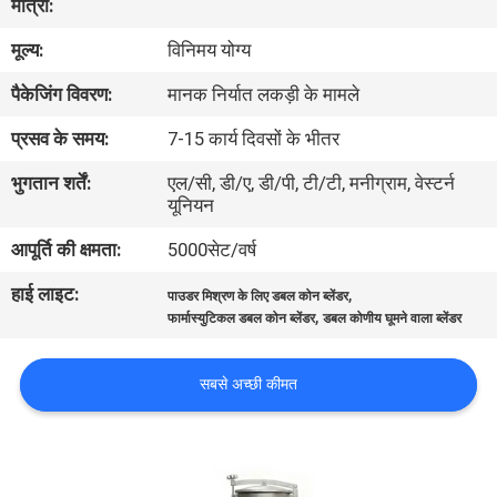
मात्रा:
कारखाना
मूल्य:
विनिमय योग्य
भ्रमण
पैकेजिंग विवरण:
मानक निर्यात लकड़ी के मामले
गुणवत्ता
प्रसव के समय:
7-15 कार्य दिवसों के भीतर
नियंत्रण
भुगतान शर्तें:
एल/सी, डी/ए, डी/पी, टी/टी, मनीग्राम, वेस्टर्न
यूनियन
संपर्क
आपूर्ति की क्षमता:
5000सेट/वर्ष
करें
हाई लाइट:
,
पाउडर मिश्रण के लिए डबल कोन ब्लेंडर
,
फार्मास्युटिकल डबल कोन ब्लेंडर
डबल कोणीय घूमने वाला ब्लेंडर
एक
सबसे अच्छी कीमत
उद्धरण
का
अनुरोध