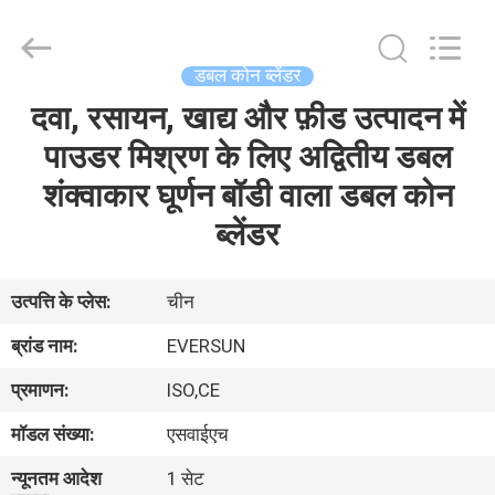
EVERSUN
Machinery
(Henan)
Co.,
Ltd.
डबल कोन ब्लेंडर
All
Rights
Reserved.
दवा, रसायन, खाद्य और फ़ीड उत्पादन में
घर
पाउडर मिश्रण के लिए अद्वितीय डबल
उत्पादों
शंक्वाकार घूर्णन बॉडी वाला डबल कोन
ब्लेंडर
वीआर
दिखाएँ
उत्पत्ति के प्लेस:
चीन
ब्रांड नाम:
EVERSUN
हमारे
प्रमाणन:
ISO,CE
बारे
मॉडल संख्या:
एसवाईएच
में
न्यूनतम आदेश
1 सेट