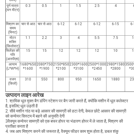
समय)
पूर्ण मात्रा
0.3
0.5
1
1.5
2.5
4
(घन मीटर)
मिश्रण का
चार से आठ
चार से आठ
6-12
6-12
6-12
6-15
6
समय
(मिनट)
मोटर
1.1
2.2
3
4
5.5
7.5
शक्ति
(किलोवाट)
सिलेंडर की
15
15
12
12
12
10
गति
(आरपीएम)
आयाम
1680*650
2080*750
2150*850
2300*1600
2500*1000
2980*1580
3500
(L*W*H)
*1600
*1900
*2100
*3100
*2450
*2800
*3
वजन
310
550
800
950
1650
1880
2
(किलो)
उत्पादन लाइन आरेख
1. श्रमिक धूल मुक्त बैग डंपिंग स्टेशन पर बैग जारी करते हैं, क्योंकि मशीन में धूल कलेक्टर
है, इसलिए धूल उड़ती है
2. सीवे मशीन गांठ या बड़े आकार की सामग्री को हटा देगी, केवल छोटे आकार की सामग्री
को कन्वेयर सिस्टम में बहने की अनुमति देगी
3वैक्यूम कन्वेयर सामग्री को एक बफर होपर या भंडारण होपर में ले जाता है, मिश्रण की
प्रतीक्षा करता है
4. जब आप मिश्रण करने की जरूरत है, वैक्यूम फीडर काम शुरू होता है, डबल शंकु