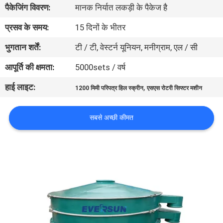
पैकेजिंग विवरण:
मानक निर्यात लकड़ी के पैकेज है
कारखाना
भ्रमण
प्रसव के समय:
15 दिनों के भीतर
भुगतान शर्तें:
टी / टी, वेस्टर्न यूनियन, मनीग्राम, एल / सी
गुणवत्ता
आपूर्ति की क्षमता:
5000sets / वर्ष
नियंत्रण
हाई लाइट:
,
1200 मिमी परिपत्र हिल स्क्रीन
एसएस रोटरी सिफ्टर मशीन
संपर्क
सबसे अच्छी कीमत
करें
एक
उद्धरण
का
अनुरोध