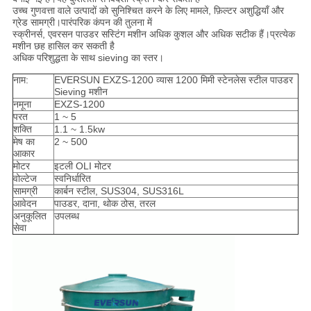
उच्च गुणवत्ता वाले उत्पादों को सुनिश्चित करने के लिए मामले, फ़िल्टर अशुद्धियाँ और
ग्रेड सामग्री।पारंपरिक कंपन की तुलना में
स्क्रीनर्स, एवरसन पाउडर सस्टिंग मशीन अधिक कुशल और अधिक सटीक हैं।प्रत्येक
मशीन छह हासिल कर सकती है
अधिक परिशुद्धता के साथ sieving का स्तर।
नाम:
EVERSUN EXZS-1200 व्यास 1200 मिमी स्टेनलेस स्टील पाउडर
Sieving मशीन
नमूना
EXZS-1200
परत
1 ~ 5
शक्ति
1.1 ~ 1.5kw
मेष का
2 ~ 500
आकार
मोटर
इटली OLI मोटर
वोल्टेज
स्वनिर्धारित
सामग्री
कार्बन स्टील, SUS304, SUS316L
आवेदन
पाउडर, दाना, थोक ठोस, तरल
अनुकूलित
उपलब्ध
सेवा