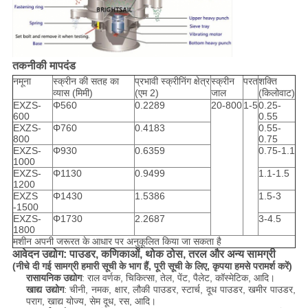
तकनीकी मापदंड
नमूना
स्क्रीन की सतह का
प्रभावी स्क्रीनिंग क्षेत्र
स्क्रीन
परत
शक्ति
व्यास (मिमी)
(एम 2)
जाल
(किलोवाट)
EXZS-
Φ560
0.2289
20-800
1-5
0.25-
600
0.55
EXZS-
Φ760
0.4183
0.55-
800
0.75
EXZS-
Φ930
0.6359
0.75-1.1
1000
EXZS-
Φ1130
0.9499
1.1-1.5
1200
EXZS
Φ1430
1.5386
1.5-3
-1500
EXZS-
Φ1730
2.2687
3-4.5
1800
मशीन अपनी जरूरत के आधार पर अनुकूलित किया जा सकता है
आवेदन उद्योग: पाउडर, कणिकाओं, थोक ठोस, तरल और अन्य सामग्री
(नीचे दी गई सामग्री हमारी सूची के भाग हैं, पूरी सूची के लिए, कृपया हमसे परामर्श करें)
रासायनिक उद्योग
: राल वर्णक, चिकित्सा, तेल, पेंट, पैलेट, कॉस्मेटिक, आदि।
खाद्य उद्योग
: चीनी, नमक, क्षार, लौकी पाउडर, स्टार्च, दूध पाउडर, खमीर पाउडर,
पराग, खाद्य योज्य, सेम दूध, रस, आदि।