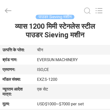
EVERSUN
Machinery
(Henan)
Co.,
Ltd.
पाउडर Sieving मशीन
All
Rights
Reserved.
व्यास 1200 मिमी स्टेनलेस स्टील
घर
पाउडर Sieving मशीन
उत्पादों
उत्पत्ति के प्लेस:
चीन
वीआर
ब्रांड नाम:
EVERSUN MACHINERY
दिखाएँ
प्रमाणन:
ISO,CE
मॉडल संख्या:
EXZS-1200
हमारे
न्यूनतम आदेश
एक सेट
बारे
मात्रा:
में
मूल्य:
USD$1000~$7000 per set