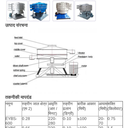
उत्पाद संरचना
तकनीकी मापदंड
नमूना
स्क्रीन जाल क्षेत्र
आवृत्ति
स्क्रीन
बारीक आकार
आयाम
शक्ति
(एम 2)
(आर /
ढलान
(मिमी)
(मिमी)
(किलोवाट)
मिनट)
(डिग्री)
EYBS-
0.28
220-
0-10
≤100
20-
0.75
600
280
70
EYBS-
0.66
220-
0-10
≤100
20-
1.5