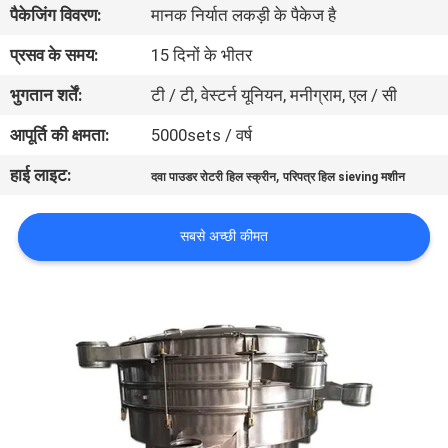
पैकेजिंग विवरण:
मानक निर्यात लकड़ी के पैकेज है
कारखाना
भ्रमण
प्रसव के समय:
15 दिनों के भीतर
भुगतान शर्तें:
टी / टी, वेस्टर्न यूनियन, मनीग्राम, एल / सी
गुणवत्ता
आपूर्ति की क्षमता:
5000sets / वर्ष
नियंत्रण
हाई लाइट:
,
दवा पाउडर रोटरी हिल स्क्रीन
परिपत्र हिल sieving मशीन
संपर्क
सबसे अच्छी कीमत
करें
एक
उद्धरण
का
अनुरोध