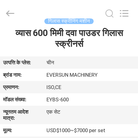
EVERSUN
Machinery
(Henan)
Co.,
Ltd.
गिलास स्क्रीनिंग मशीन
All
Rights
Reserved.
व्यास 600 मिमी दवा पाउडर गिलास
घर
स्क्रीनर्स
उत्पादों
उत्पत्ति के प्लेस:
चीन
वीआर
ब्रांड नाम:
EVERSUN MACHINERY
दिखाएँ
प्रमाणन:
ISO,CE
मॉडल संख्या:
EYBS-600
हमारे
न्यूनतम आदेश
एक सेट
बारे
मात्रा:
में
मूल्य:
USD$1000~$7000 per set