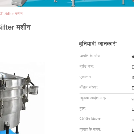
टरी Sifter मशीन
Sifter मशीन
बुनियादी जानकारी
उत्पत्ति के प्लेस:
च
ब्रांड नाम:
प्रमाणन:
I
मॉडल संख्या:
E
न्यूनतम आदेश मात्रा:
ए
मूल्य:
U
पैकेजिंग विवरण:
म
प्रसव के समय:
1