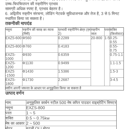
उच्च-चिपचिपापन की स्क्रीनिंग प्रभाव
सामग्री अधिक स्पष्ट है, प्रभाव बेहतर है।
6. अद्वितीय स्क्रीन संरचना, लोडिंग नेटवर्क सुविधाजनक और तेज है, 3 से 5 मिनट
स्थापित किया जा सकता है।
तकनीकी मापदंड
नमूना
स्क्रीन की सतह का व्यास
प्रभावी स्क्रीनिंग क्षेत्र (एम
स्क्रीन
परत
शक्ति
(मिमी)
2)
जाल
(किलोवाट)
EXZS-600
Φ560
0.2289
20-800
1-5
0.25-
0.55
EXZS-800
Φ760
0.4183
0.55-
0.75
EXZS-
Φ930
0.6359
0.75-1.1
1000
EXZS-
Φ1130
0.9499
1.1-1.5
1200
EXZS
Φ1430
1.5386
1.5-3
-1500
EXZS-
Φ1730
2.2687
3-4.5
1800
मशीन अपनी जरूरत के आधार पर अनुकूलित किया जा सकता है
उत्पाद वर्णन
नाम:
अनुकूलित कार्बन स्टील 500 मेष कॉपर पाउडर वाइब्रेटिंग सिफ्टर
नमूना
EXZS-800
परत
1 ~ 5
शक्ति
0.5 ~ 0.75kw
मेष का आकार
2 ~ 500
मोटर
इटली OLI मोटर