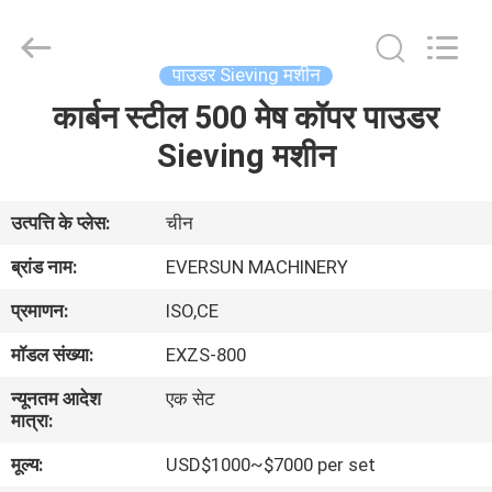
EVERSUN
Machinery
(Henan)
Co.,
Ltd.
पाउडर Sieving मशीन
All
Rights
Reserved.
कार्बन स्टील 500 मेष कॉपर पाउडर
घर
Sieving मशीन
उत्पादों
उत्पत्ति के प्लेस:
चीन
वीआर
ब्रांड नाम:
EVERSUN MACHINERY
दिखाएँ
प्रमाणन:
ISO,CE
मॉडल संख्या:
EXZS-800
हमारे
न्यूनतम आदेश
एक सेट
बारे
मात्रा:
में
मूल्य:
USD$1000~$7000 per set