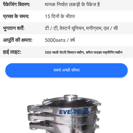
पैकेजिंग विवरण:
मानक निर्यात लकड़ी के पैकेज है
कारखाना
भ्रमण
प्रसव के समय:
15 दिनों के भीतर
भुगतान शर्तें:
टी / टी, वेस्टर्न यूनियन, मनीग्राम, एल / सी
गुणवत्ता
आपूर्ति की क्षमता:
5000sets / वर्ष
नियंत्रण
हाई लाइट:
,
500 जाली रोटरी सिफ्टर मशीन
कॉपर पाउडर स्क्रीनिंग मशीन
संपर्क
सबसे अच्छी कीमत
करें
एक
उद्धरण
का
अनुरोध