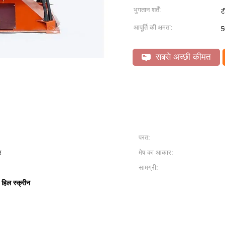
भुगतान शर्तें:
ट
आपूर्ति की क्षमता:
5
सबसे अच्छी कीमत
परत:
र
मेष का आकार:
सामग्री:
 हिल स्क्रीन