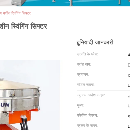
ग मशीन स्विंगिंग सिफ्टर
ीन स्विंगिंग सिफ्टर
बुनियादी जानकारी
उत्पत्ति के प्लेस:
च
ब्रांड नाम:
प्रमाणन:
I
मॉडल संख्या:
E
न्यूनतम आदेश मात्रा:
ए
मूल्य:
U
पैकेजिंग विवरण:
म
प्रसव के समय:
1