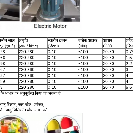
क्रीन जाल
आवृत्ति
स्क्रीन ढलान
बारीक आकार
आयाम
शक्त
षेत्र (एम 2)
(आर / मिनट)
(डिग्री)
(मिमी)
(मिमी)
(किल
.28
220-280
0-10
≤100
20-70
0.7
.66
220-280
0-10
≤100
20-70
1.5
.98
220-280
0-10
≤100
20-70
2.2
.67
220-280
0-10
≤100
20-70
3
.37
220-280
0-10
≤100
20-70
4
.89
220-280
0-10
≤100
20-70
4
.3
220-280
0-10
≤100
20-70
5.5
के आधार पर अनुकूलित किया जा सकता है
ातु विज्ञान, रबर फ़ीड, उर्वरक,
मोती, धातु सिलिकॉन और अन्य उद्योग।