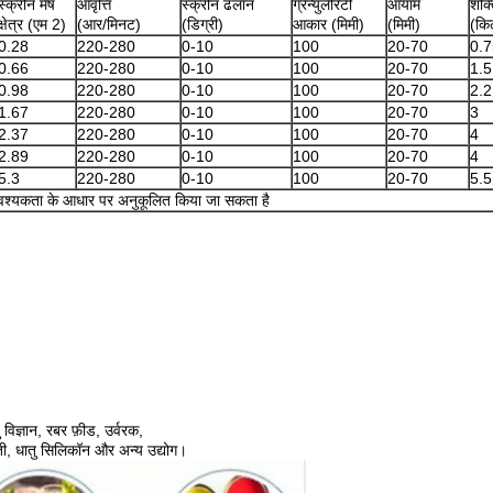
स्क्रीन मेष
आवृत्ति
स्क्रीन ढलान
ग्रैन्युलैरिटी
आयाम
शक्
क्षेत्र (एम 2)
(आर/मिनट)
(डिग्री)
आकार (मिमी)
(मिमी)
(कि
0.28
220-280
0-10
100
20-70
0.7
0.66
220-280
0-10
100
20-70
1.5
0.98
220-280
0-10
100
20-70
2.2
1.67
220-280
0-10
100
20-70
3
2.37
220-280
0-10
100
20-70
4
2.89
220-280
0-10
100
20-70
4
5.3
220-280
0-10
100
20-70
5.5
्यकता के आधार पर अनुकूलित किया जा सकता है
िज्ञान, रबर फ़ीड, उर्वरक,
ोती, धातु सिलिकॉन और अन्य उद्योग।