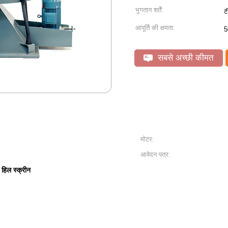
भुगतान शर्तें:
ट
आपूर्ति की क्षमता:
5
सबसे अच्छी कीमत
मोटर:
आवेदन पत्र:
 हिल स्क्रीन