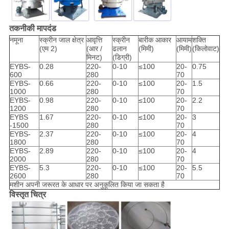
तकनीकी मापदंड
नमूना
स्क्रीन जाल क्षेत्र
आवृत्ति
स्क्रीन
बारीक आकार
आयाम
शक्ति
(एम 2)
(आर /
ढलान
(मिमी)
(मिमी)
(किलोवाट)
मिनट)
(डिग्री)
EYBS-
0.28
220-
0-10
≤100
20-
0.75
600
280
70
EYBS-
0.66
220-
0-10
≤100
20-
1.5
1000
280
70
EYBS-
0.98
220-
0-10
≤100
20-
2.2
1200
280
70
EYBS
1.67
220-
0-10
≤100
20-
3
-1500
280
70
EYBS-
2.37
220-
0-10
≤100
20-
4
1800
280
70
EYBS-
2.89
220-
0-10
≤100
20-
4
2000
280
70
EYBS-
5.3
220-
0-10
≤100
20-
5.5
2600
280
70
मशीन अपनी जरूरत के आधार पर अनुकूलित किया जा सकता है
विस्तृत चित्र