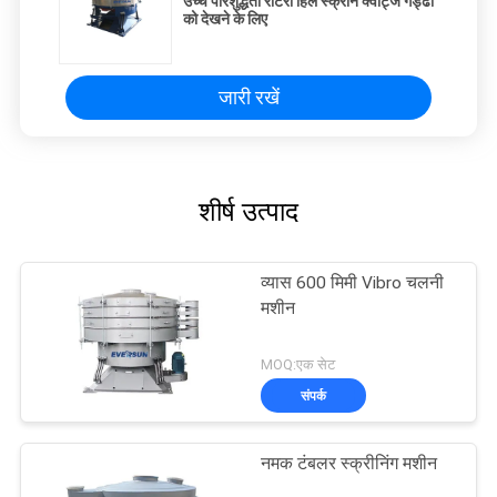
उच्च परिशुद्धता रोटरी हिल स्क्रीन क्वार्ट्ज गड्ढों
को देखने के लिए
जारी रखें
शीर्ष उत्पाद
व्यास 600 मिमी Vibro चलनी
मशीन
MOQ:एक सेट
संपर्क
नमक टंबलर स्क्रीनिंग मशीन