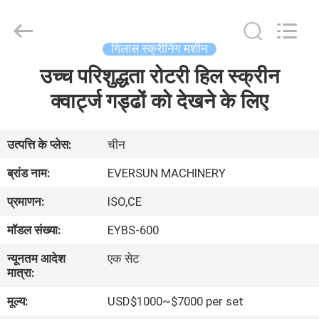
EVERSUN
Machinery
(Henan)
Co.,
Ltd.
गिलास स्क्रीनिंग मशीन
All
Rights
Reserved.
उच्च परिशुद्धता रोटरी हिल स्क्रीन
घर
क्वार्ट्ज गड्ढों को देखने के लिए
उत्पादों
उत्पत्ति के प्लेस:
चीन
वीआर
ब्रांड नाम:
EVERSUN MACHINERY
दिखाएँ
प्रमाणन:
ISO,CE
मॉडल संख्या:
EYBS-600
हमारे
न्यूनतम आदेश
एक सेट
बारे
मात्रा:
में
मूल्य:
USD$1000~$7000 per set