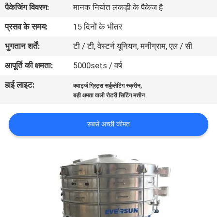
पैकेजिंग विवरण:
मानक निर्यात लकड़ी के पैकेज है
कारखाना
भ्रमण
प्रसव के समय:
15 दिनों के भीतर
भुगतान शर्तें:
टी / टी, वेस्टर्न यूनियन, मनीग्राम, एल / सी
गुणवत्ता
आपूर्ति की क्षमता:
5000sets / वर्ष
नियंत्रण
हाई लाइट:
,
क्वार्ट्ज ग्रिट्स सर्कुलेटिंग स्क्रीन
बड़ी क्षमता वाली रोटरी सिटिंग मशीन
संपर्क
करें
सबसे अच्छी कीमत
एक
उद्धरण
का
अनुरोध