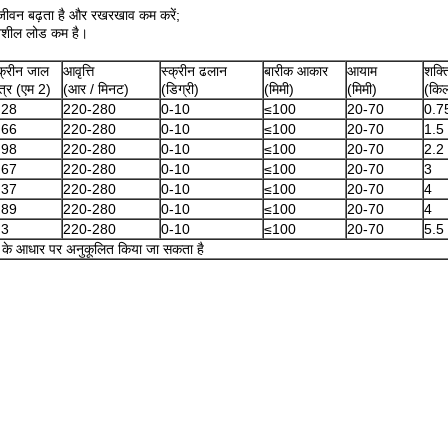
ा जीवन बढ़ता है और
रखरखाव कम करें;
तिशील लोड कम है।
क्रीन जाल
आवृत्ति
स्क्रीन ढलान
बारीक आकार
आयाम
शक्त
षेत्र (एम 2)
(आर / मिनट)
(डिग्री)
(मिमी)
(मिमी)
(किल
.28
220-280
0-10
≤100
20-70
0.7
.66
220-280
0-10
≤100
20-70
1.5
.98
220-280
0-10
≤100
20-70
2.2
.67
220-280
0-10
≤100
20-70
3
.37
220-280
0-10
≤100
20-70
4
.89
220-280
0-10
≤100
20-70
4
.3
220-280
0-10
≤100
20-70
5.5
के आधार पर अनुकूलित किया जा सकता है