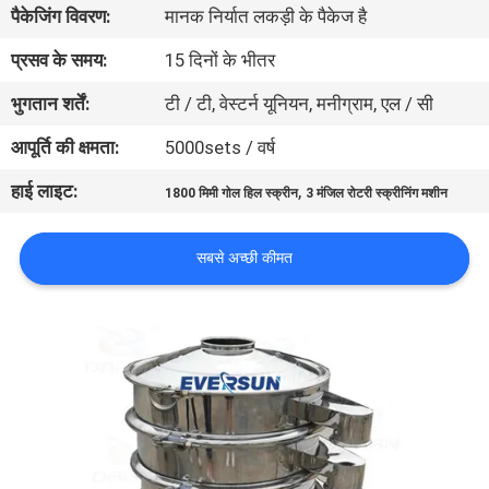
पैकेजिंग विवरण:
मानक निर्यात लकड़ी के पैकेज है
कारखाना
भ्रमण
प्रसव के समय:
15 दिनों के भीतर
भुगतान शर्तें:
टी / टी, वेस्टर्न यूनियन, मनीग्राम, एल / सी
गुणवत्ता
आपूर्ति की क्षमता:
5000sets / वर्ष
नियंत्रण
हाई लाइट:
,
1800 मिमी गोल हिल स्क्रीन
3 मंजिल रोटरी स्क्रीनिंग मशीन
संपर्क
सबसे अच्छी कीमत
करें
एक
उद्धरण
का
अनुरोध