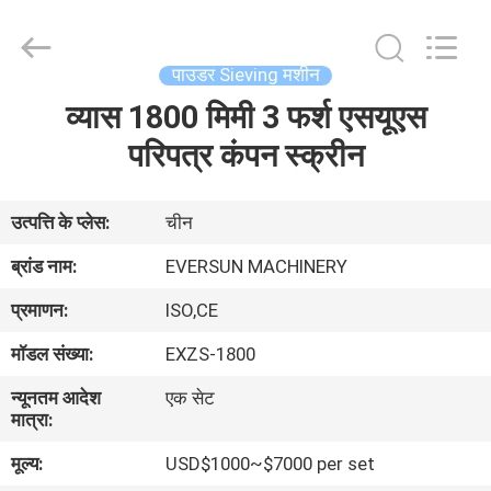
EVERSUN
Machinery
(Henan)
Co.,
Ltd.
पाउडर Sieving मशीन
All
Rights
Reserved.
व्यास 1800 मिमी 3 फर्श एसयूएस
घर
परिपत्र कंपन स्क्रीन
उत्पादों
उत्पत्ति के प्लेस:
चीन
वीआर
ब्रांड नाम:
EVERSUN MACHINERY
दिखाएँ
प्रमाणन:
ISO,CE
मॉडल संख्या:
EXZS-1800
हमारे
न्यूनतम आदेश
एक सेट
बारे
मात्रा:
में
मूल्य:
USD$1000~$7000 per set