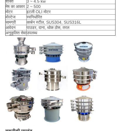
शक्ति
3 ~ 4.5 kw
मेष का आकार
2 ~ 500
मोटर
इटली OLI मोटर
वोल्टेज
स्वनिर्धारित
सामग्री
कार्बन स्टील, SUS304, SUS316L
आवेदन
पाउडर, दाना, थोक ठोस, तरल
अनुकूलित सेवा
उपलब्ध