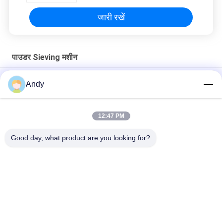
जारी रखें
पाउडर Sieving मशीन
नायलॉन स्क्रीन के साथ उच्च आवृत्ति पाउडर सिलाई मशीन ग्रेडिंग उपकरण
Andy
1-5 परतों के साथ उच्च क्षमता पाउडर पृथक्करण पाउडर सिफ्टर मशीन
12:47 PM
स्टेनलेस स्टील पाउडर स्क्रीनिंग मशीन आपकी स्क्रीनिंग आवश्यकताओं के लिए
अनुकूलित
Good day, what product are you looking for?
लोकप्रिय श्रेणियां
सभी
Gyratory स्क्रीनिंग 
वाइब्रेटरी स्क्रीनिंग मशीन
मशीन
गिलास स्क्रीनिंग मशीन
थोक बैग अनलोडर