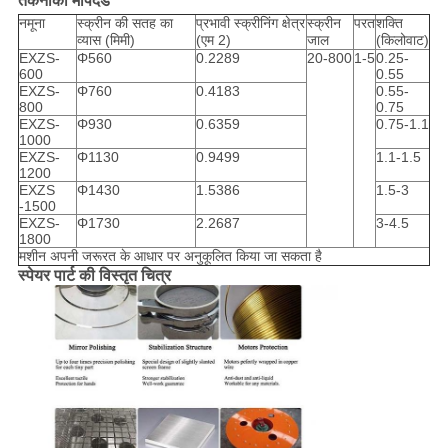
तकनीकी मापदंड
नमूना
स्क्रीन की सतह का
प्रभावी स्क्रीनिंग क्षेत्र
स्क्रीन
परत
शक्ति
व्यास (मिमी)
(एम 2)
जाल
(किलोवाट)
EXZS-
Φ560
0.2289
20-800
1-5
0.25-
600
0.55
EXZS-
Φ760
0.4183
0.55-
800
0.75
EXZS-
Φ930
0.6359
0.75-1.1
1000
EXZS-
Φ1130
0.9499
1.1-1.5
1200
EXZS
Φ1430
1.5386
1.5-3
-1500
EXZS-
Φ1730
2.2687
3-4.5
1800
मशीन अपनी जरूरत के आधार पर अनुकूलित किया जा सकता है
स्पेयर पार्ट की विस्तृत चित्र