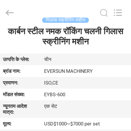
EVERSUN
Machinery
(Henan)
Co.,
Ltd.
गिलास स्क्रीनिंग मशीन
All
Rights
Reserved.
कार्बन स्टील नमक रॉकिंग चलनी गिलास
घर
स्क्रीनिंग मशीन
उत्पादों
उत्पत्ति के प्लेस:
चीन
वीआर
ब्रांड नाम:
EVERSUN MACHINERY
दिखाएँ
प्रमाणन:
ISO,CE
मॉडल संख्या:
EYBS-600
हमारे
न्यूनतम आदेश
एक सेट
बारे
मात्रा:
में
मूल्य:
USD$1000~$7000 per set