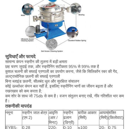
सुविधाएँ और फायदे
सामान्य कंपन स्क्रीन की तुलना में बड़ी क्षमता
छह चरण जुदाई तक, और स्क्रीनिंग सटीकता 95% से 99% तक है
कुशल चलनी की सफाई प्रणाली का उपयोग करना, जैसे कि सिलिकॉन रबर की गेंद,
अल्ट्रासोनिक छलनी की सफाई प्रणाली
बिना ब्लाइंड छलनी, सीलबंद धूल और सुरक्षित संचालन
कोई ऊर्ध्वाधर कंपन बल नहीं है, इसलिए स्क्रीनिंग भागों का जीवन बढ़ता है और
रखरखाव को कम करता है;
कम शोर के साथ जो 75db से कम है। वजन संतुलन बनाए रखें, नींव गतिशील भार कम
है।
तकनीकी मापदंड
नमूना
स्क्रीन जाल क्षेत्र
आवृत्ति
स्क्रीन
बारीक आकार
आयाम
शक्ति
(एम 2)
(आर /
ढलान
(मिमी)
(मिमी)
(किलोवाट)
मिनट)
(डिग्री)
EYBS-
0.28
220-
0-10
≤100
20-
0.75