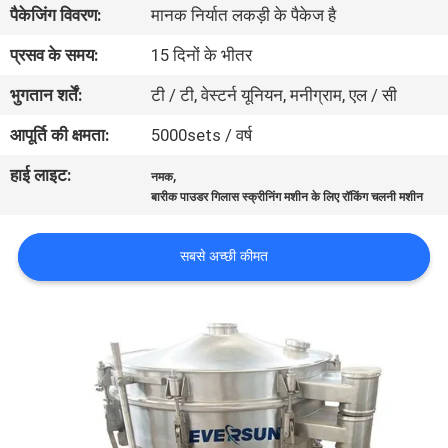
पैकेजिंग विवरण:
मानक निर्यात लकड़ी के पैकेज है
कारखाना
भ्रमण
प्रसव के समय:
15 दिनों के भीतर
भुगतान शर्तें:
टी / टी, वेस्टर्न यूनियन, मनीग्राम, एल / सी
गुणवत्ता
आपूर्ति की क्षमता:
5000sets / वर्ष
नियंत्रण
हाई लाइट:
,
नमक
बारीक पाउडर गिलास स्क्रीनिंग मशीन के लिए रॉकिंग चलनी मशीन
संपर्क
करें
सबसे अच्छी कीमत
एक
उद्धरण
का
अनुरोध