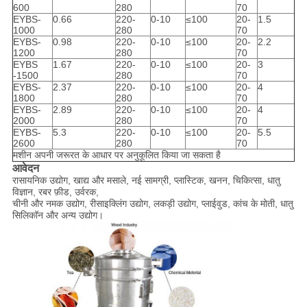
600
280
70
EYBS-
0.66
220-
0-10
≤100
20-
1.5
1000
280
70
EYBS-
0.98
220-
0-10
≤100
20-
2.2
1200
280
70
EYBS
1.67
220-
0-10
≤100
20-
3
-1500
280
70
EYBS-
2.37
220-
0-10
≤100
20-
4
1800
280
70
EYBS-
2.89
220-
0-10
≤100
20-
4
2000
280
70
EYBS-
5.3
220-
0-10
≤100
20-
5.5
2600
280
70
मशीन अपनी जरूरत के आधार पर अनुकूलित किया जा सकता है
आवेदन
रासायनिक उद्योग, खाद्य और मसाले, नई सामग्री, प्लास्टिक, खनन, चिकित्सा, धातु
विज्ञान, रबर फ़ीड, उर्वरक,
चीनी और नमक उद्योग, रीसाइक्लिंग उद्योग, लकड़ी उद्योग, प्लाईवुड, कांच के मोती, धातु
सिलिकॉन और अन्य उद्योग।