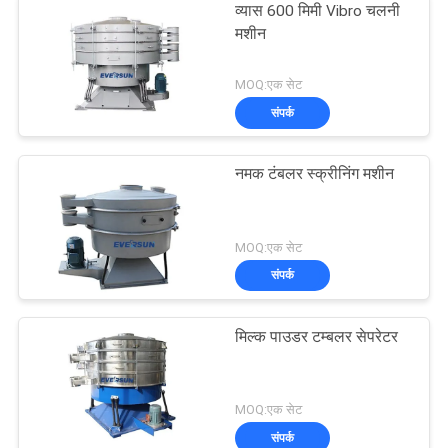
व्यास 600 मिमी Vibro चलनी
मशीन
MOQ:एक सेट
संपर्क
नमक टंबलर स्क्रीनिंग मशीन
MOQ:एक सेट
संपर्क
मिल्क पाउडर टम्बलर सेपरेटर
MOQ:एक सेट
संपर्क