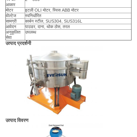
आकार
मोटर
इटली OLI मोटर, स्विस ABB मोटर
वोल्टेज
स्वनिर्धारित
सामग्री
कार्बन स्टील, SUS304, SUS316L
आवेदन
पाउडर, दाना, थोक ठोस, तरल
अनुकूलित
उपलब्ध
सेवा
उत्पाद प्रदर्शनी
उत्पाद विवरण