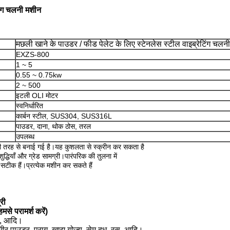
टिंग चलनी मशीन
मछली खाने के पाउडर / फीड पेलेट के लिए स्टेनलेस स्टील वाइब्रेटिंग चलन
EXZS-800
1 ~ 5
0.55 ~ 0.75kw
2 ~ 500
इटली OLI मोटर
स्वनिर्धारित
कार्बन स्टील, SUS304, SUS316L
पाउडर, दाना, थोक ठोस, तरल
उपलब्ध
री तरह से बनाई गई है।यह कुशलता से स्क्रीन कर सकता है
शुद्धियाँ और ग्रेड सामग्री।पारंपरिक की तुलना में
टीक हैं।प्रत्येक मशीन कर सकते हैं
री
मसे परामर्श करें)
िक, आदि।
खमीर पाउडर, पराग, खाद्य योज्य, सेम दूध, रस, आदि।