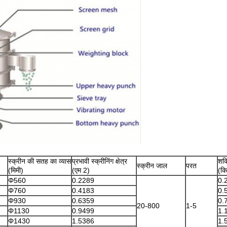
स्क्रीन की सतह का व्यास
प्रभावी स्क्रीनिंग क्षेत्र
शक्
स्क्रीन जाल
परत
(मिमी)
(एम 2)
(कि
Φ560
0.2289
0.
Φ760
0.4183
0.
Φ930
0.6359
0.
20-800
1-5
Φ1130
0.9499
1.
Φ1430
1.5386
1.