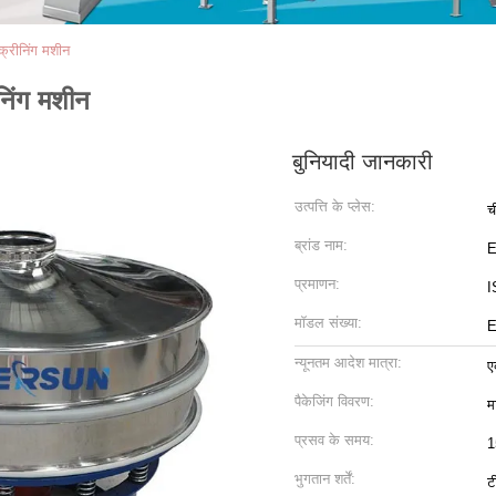
्रीनिंग मशीन
िंग मशीन
बुनियादी जानकारी
उत्पत्ति के प्लेस:
च
ब्रांड नाम:
प्रमाणन:
I
मॉडल संख्या:
E
न्यूनतम आदेश मात्रा:
ए
पैकेजिंग विवरण:
म
प्रसव के समय:
1
भुगतान शर्तें:
ट