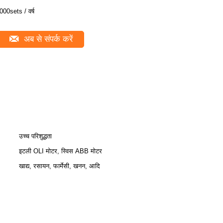
000sets / वर्ष
अब से संपर्क करें
उच्च परिशुद्धता
इटली OLI मोटर, स्विस ABB मोटर
खाद्य, रसायन, फार्मेसी, खनन, आदि