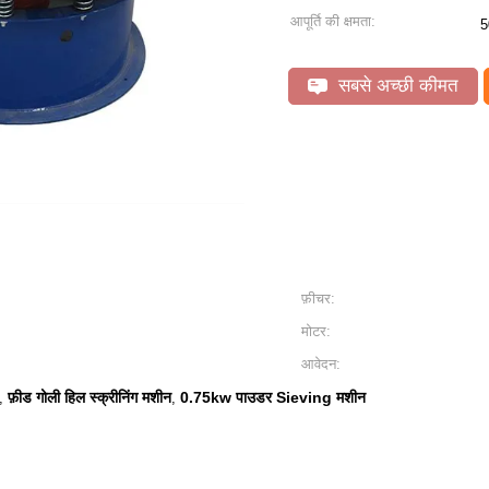
आपूर्ति की क्षमता:
5
सबसे अच्छी कीमत
फ़ीचर:
मोटर:
आवेदन:
फ़ीड गोली हिल स्क्रीनिंग मशीन
0.75kw पाउडर Sieving मशीन
,
,