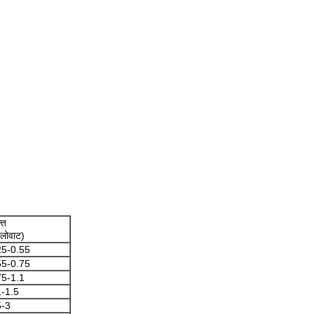
ति
लोवाट)
25-0.55
55-0.75
75-1.1
1-1.5
5-3