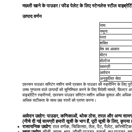
मछली खाने के पाउडर / फीड पेलेट के लिए स्टेनलेस स्टील वाइब्रे
उत्पाद वर्णन
नाम:
नमूना
परत
शक्ति
मेष का आकार
मोटर
वोल्टेज
सामग्री
आवेदन
अनुकूलित सेवा
एवरसन पाउडर सस्टिंग मशीन सभी प्रकार के पाउडर की स्क्रीनिंग के लिए पू
उच्च गुणवत्ता वाले उत्पादों को सुनिश्चित करने के लिए विदेशी मामले, फ़िल्टर अ
वाइब्रेटिंग स्क्रीनर्स, एवरसन पाउडर सस्टिंग मशीन अधिक कुशल और अधिक स
अधिक सटीकता के साथ छह स्तरों को प्राप्त करना।
आवेदन उद्योग: पाउडर, कणिकाओं, थोक ठोस, तरल और अन्य सामग्
(नीचे दी गई सामग्री हमारी सूची के भाग हैं, पूरी सूची के लिए, कृपया ह
रासायनिक उद्योग
: राल वर्णक, चिकित्सा, तेल, पेंट, पैलेट, कॉस्मेट
खाद्य उद्योग
: चीनी, नमक, क्षार, लौकी पाउडर, स्टार्च, दूध पाउडर, 