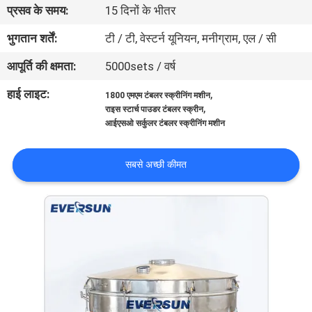
प्रसव के समय:
15 दिनों के भीतर
कारखाना
भ्रमण
भुगतान शर्तें:
टी / टी, वेस्टर्न यूनियन, मनीग्राम, एल / सी
आपूर्ति की क्षमता:
5000sets / वर्ष
गुणवत्ता
हाई लाइट:
,
1800 एमएम टंबलर स्क्रीनिंग मशीन
नियंत्रण
,
राइस स्टार्च पाउडर टंबलर स्क्रीन
आईएसओ सर्कुलर टंबलर स्क्रीनिंग मशीन
संपर्क
सबसे अच्छी कीमत
करें
एक
उद्धरण
का
अनुरोध