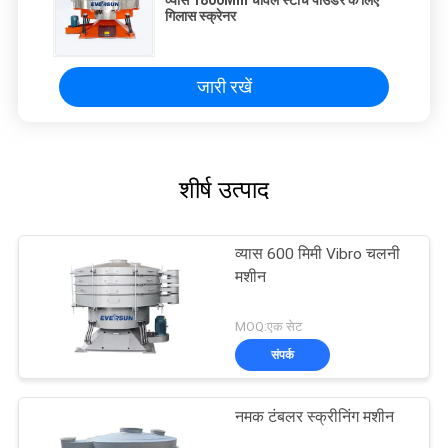
गिलास स्क्रेनर
जारी रखें
शीर्ष उत्पाद
व्यास 600 मिमी Vibro चलनी
मशीन
MOQ:एक सेट
संपर्क
नमक टंबलर स्क्रीनिंग मशीन