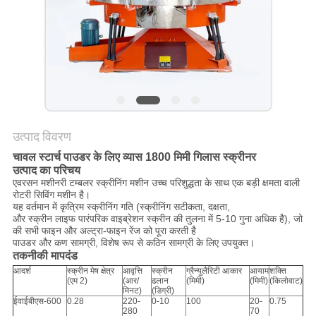
करें
साइट
मैप
गोपनीयता
उत्पाद विवरण
नीति
चावल स्टार्च पाउडर के लिए व्यास 1800 मिमी गिलास स्क्रीनर
उत्पाद का परिचय
एवरसन मशीनरी टम्बलर स्क्रीनिंग मशीन उच्च परिशुद्धता के साथ एक बड़ी क्षमता वाली
रोटरी सिविंग मशीन है।
यह वर्तमान में कृत्रिम स्क्रीनिंग गति (स्क्रीनिंग सटीकता, दक्षता,
और स्क्रीन लाइफ पारंपरिक वाइब्रेशन स्क्रीन की तुलना में 5-10 गुना अधिक है), जो
की सभी फाइन और अल्ट्रा-फाइन रेंज को पूरा करती है
पाउडर और कण सामग्री, विशेष रूप से कठिन सामग्री के लिए उपयुक्त।
तकनीकी मापदंड
आदर्श
स्क्रीन मेष क्षेत्र
आवृत्ति
स्क्रीन
ग्रैन्युलैरिटी आकार
आयाम
शक्ति
(एम 2)
(आर/
ढलान
(मिमी)
(मिमी)
(किलोवाट)
मिनट)
(डिग्री)
ईवाईबीएस-600
0.28
220-
0-10
100
20-
0.75
280
70