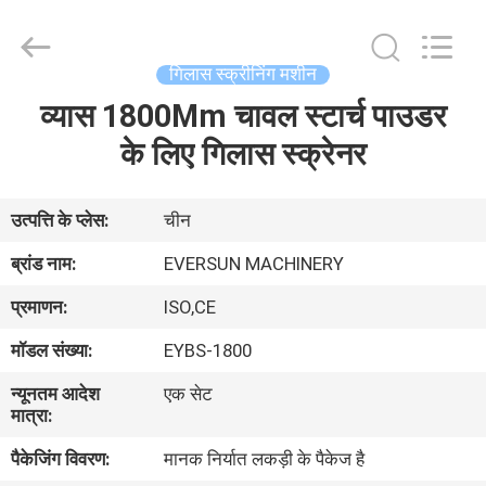
EVERSUN
Machinery
(Henan)
Co.,
Ltd.
गिलास स्क्रीनिंग मशीन
All
Rights
Reserved.
व्यास 1800Mm चावल स्टार्च पाउडर
घर
के लिए गिलास स्क्रेनर
उत्पादों
उत्पत्ति के प्लेस:
चीन
वीआर
ब्रांड नाम:
EVERSUN MACHINERY
दिखाएँ
प्रमाणन:
ISO,CE
मॉडल संख्या:
EYBS-1800
हमारे
न्यूनतम आदेश
एक सेट
बारे
मात्रा:
में
पैकेजिंग विवरण:
मानक निर्यात लकड़ी के पैकेज है