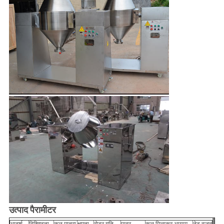
उत्पाद पैरामीटर
आदर्श
विशिष्टता
कुल मात्रा
क्षमता
रोटर गति
पावर
कुल मिलाकर आयाम
नेट वजन