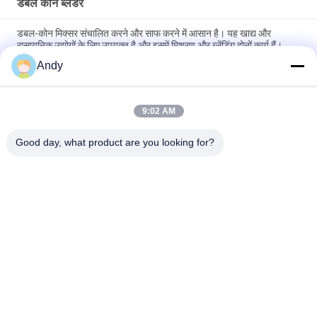
डबल कोन ब्लेंडर
डबल-कोन मिक्सर संचालित करने और साफ करने में आसान है। यह खाद्य और
रासायनिक उद्योगों के लिए उपयुक्त है और इसमें मिश्रण और ब्लेंडिंग दोनों कार्य हैं।
Andy
पाउडर और दानेदार मिश्रण के लिए समायोज्य गति और 100-1500L क्षमता वाला
स्टेनलेस स्टील डबल कोन ब्लेंडर
9:02 AM
दवा, रसायन, खाद्य और फ़ीड उत्पादन में पाउडर मिश्रण के लिए अद्वितीय डबल
शंक्वाकार घूर्णन बॉडी वाला डबल कोन ब्लेंडर
Good day, what product are you looking for?
लोकप्रिय श्रेणियां
सभी
Gyratory स्क्रीनिंग 
वाइब्रेटरी स्क्रीनिंग मशीन
मशीन
गिलास स्क्रीनिंग मशीन
थोक बैग अनलोडर
वैक्यूम कन्वेयर सिस्टम
रिबन ब्लेंडर मशीन