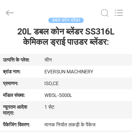
EVERSUN
Machinery
(Henan)
Co.,
Ltd.
डबल कोन ब्लेंडर
All
Rights
Reserved.
20L डबल कोन ब्लेंडर SS316L
घर
केमिकल ड्राई पाउडर ब्लेंडर:
उत्पादों
उत्पत्ति के प्लेस:
चीन
वीआर
ब्रांड नाम:
EVERSUN MACHINERY
दिखाएँ
प्रमाणन:
ISO,CE
मॉडल संख्या:
WB5L-5000L
हमारे
न्यूनतम आदेश
1 सेट
बारे
मात्रा:
में
पैकेजिंग विवरण:
मानक निर्यात लकड़ी के पैकेज