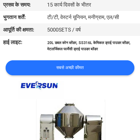
प्रसव के समय:
15 कार्य दिवसों के भीतर
कारखाना
भ्रमण
भुगतान शर्तें:
टी/टी, वेस्टर्न यूनियन, मनीग्राम, एल/सी
आपूर्ति की क्षमता:
5000SETS / वर्ष
गुणवत्ता
हाई लाइट:
,
,
20L डबल कोन ब्लेंडर
SS316L केमिकल ड्राई पाउडर ब्लेंडर
नियंत्रण
मेटलर्जिकल फार्मेसी ड्राई पाउडर ब्लेंडर
संपर्क
सबसे अच्छी कीमत
करें
एक
उद्धरण
का
अनुरोध