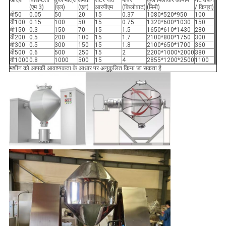
(एम 3)
(एल)
(एल)
आरपीएम
(किलोवाट)
(मिमी)
/ किग्रा)
वी50
0.05
50
20
15
0.37
1080*520*950
100
वी100
0.15
100
50
15
0.75
1320*600*1030
150
वी150
0.3
150
70
15
1.5
1650*610*1430
280
वी200
0.5
200
100
15
1.7
2100*800*1750
300
वी300
0.5
300
150
15
1.8
2100*650*1700
360
वी500
0.6
500
250
15
2
2200*1000*2000
380
वी1000
0.8
1000
500
15
4
2855*1200*2500
1100
मशीन को आपकी आवश्यकता के आधार पर अनुकूलित किया जा सकता है