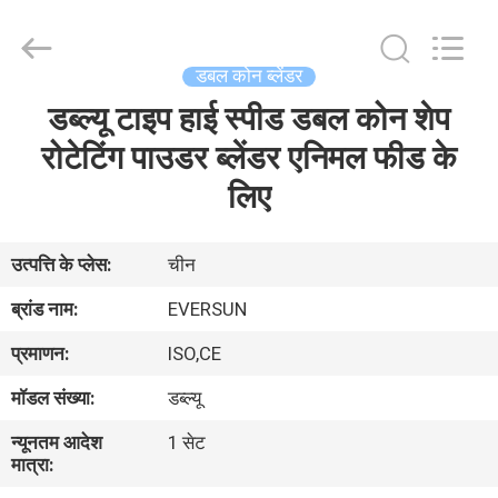
EVERSUN
Machinery
(Henan)
Co.,
Ltd.
डबल कोन ब्लेंडर
All
Rights
Reserved.
डब्ल्यू टाइप हाई स्पीड डबल कोन शेप
घर
रोटेटिंग पाउडर ब्लेंडर एनिमल फीड के
उत्पादों
लिए
वीआर
उत्पत्ति के प्लेस:
चीन
दिखाएँ
ब्रांड नाम:
EVERSUN
प्रमाणन:
ISO,CE
हमारे
मॉडल संख्या:
डब्ल्यू
बारे
न्यूनतम आदेश
1 सेट
में
मात्रा: