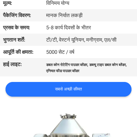
मूल्य:
विनिमय योग्य
कारखाना
पैकेजिंग विवरण:
मानक निर्यात लकड़ी
भ्रमण
प्रसव के समय:
5-8 कार्य दिवसों के भीतर
गुणवत्ता
भुगतान शर्तें:
टी/टी, वेस्टर्न यूनियन, मनीग्राम, एल/सी
नियंत्रण
आपूर्ति की क्षमता:
5000 सेट / वर्ष
हाई लाइट:
,
,
डबल कोन रोटेटिंग पाउडर ब्लेंडर
डब्ल्यू टाइप डबल कोन ब्लेंडर
संपर्क
एनिमल फीड पाउडर ब्लेंडर
करें
सबसे अच्छी कीमत
एक
उद्धरण
का
अनुरोध