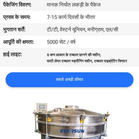
पैकेजिंग विवरण:
मानक निर्यात लकड़ी के पैकेज
कारखाना
भ्रमण
प्रसव के समय:
7-15 कार्य दिवसों के भीतर
भुगतान शर्तें:
टी/टी, वेस्टर्न यूनियन, मनीग्राम, एल/सी
गुणवत्ता
आपूर्ति की क्षमता:
5000 सेट / वर्ष
नियंत्रण
हाई लाइट:
,
6 कण आकार के टम्बलर छानने की मशीन
,
मल्टी लेयर टम्बलर स्क्रीनिंग मशीन
टम्बलर वाइब्रेटिंग सिफ्टर
संपर्क
करें
सबसे अच्छी कीमत
एक
उद्धरण
का
अनुरोध