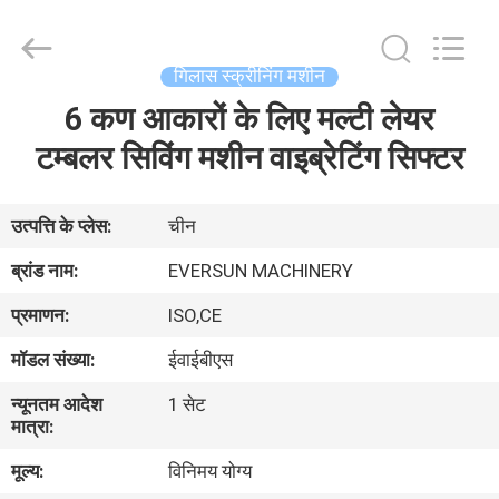
EVERSUN
Machinery
(Henan)
Co.,
Ltd.
गिलास स्क्रीनिंग मशीन
All
Rights
Reserved.
6 कण आकारों के लिए मल्टी लेयर
घर
टम्बलर सिविंग मशीन वाइब्रेटिंग सिफ्टर
उत्पादों
उत्पत्ति के प्लेस:
चीन
वीआर
ब्रांड नाम:
EVERSUN MACHINERY
दिखाएँ
प्रमाणन:
ISO,CE
मॉडल संख्या:
ईवाईबीएस
हमारे
न्यूनतम आदेश
1 सेट
बारे
मात्रा:
में
मूल्य:
विनिमय योग्य