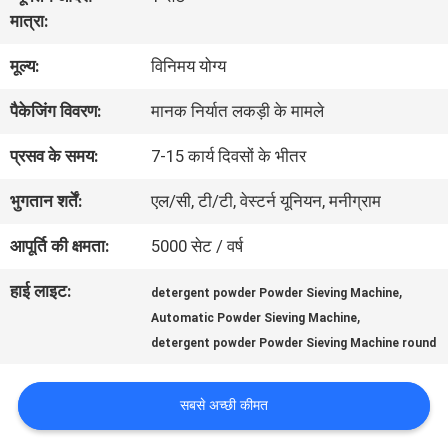
में
मात्रा:
मूल्य:
विनिमय योग्य
कारखाना
पैकेजिंग विवरण:
मानक निर्यात लकड़ी के मामले
भ्रमण
प्रसव के समय:
7-15 कार्य दिवसों के भीतर
गुणवत्ता
भुगतान शर्तें:
एल/सी, टी/टी, वेस्टर्न यूनियन, मनीग्राम
नियंत्रण
आपूर्ति की क्षमता:
5000 सेट / वर्ष
हाई लाइट:
,
detergent powder Powder Sieving Machine
संपर्क
,
Automatic Powder Sieving Machine
detergent powder Powder Sieving Machine round
करें
सबसे अच्छी कीमत
एक