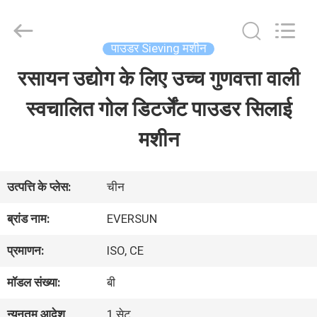
EVERSUN
Machinery
(Henan)
Co.,
पाउडर Sieving मशीन
Ltd.
All
रसायन उद्योग के लिए उच्च गुणवत्ता वाली
घर
Rights
Reserved.
स्वचालित गोल डिटर्जेंट पाउडर सिलाई
उत्पादों
मशीन
वीआर
उत्पत्ति के प्लेस:
चीन
दिखाएँ
ब्रांड नाम:
EVERSUN
प्रमाणन:
ISO, CE
हमारे
मॉडल संख्या:
बी
बारे
न्यूनतम आदेश
1 सेट