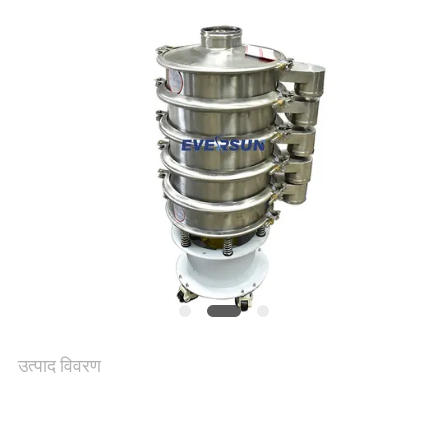
उद्धरण
का
अनुरोध
करें
साइट
मैप
गोपनीयता
उत्पाद विवरण
नीति