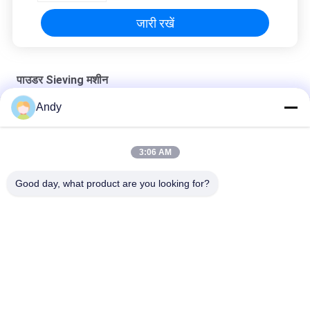
जारी रखें
पाउडर Sieving मशीन
Andy
नायलॉन स्क्रीन के साथ उच्च आवृत्ति पाउडर सिलाई मशीन ग्रेडिंग उपकरण
1-5 परतों के साथ उच्च क्षमता पाउडर पृथक्करण पाउडर सिफ्टर मशीन
3:06 AM
स्टेनलेस स्टील पाउडर स्क्रीनिंग मशीन आपकी स्क्रीनिंग आवश्यकताओं के लिए
Good day, what product are you looking for?
अनुकूलित
लोकप्रिय श्रेणियां
सभी
Gyratory स्क्रीनिंग 
वाइब्रेटरी स्क्रीनिंग मशीन
मशीन